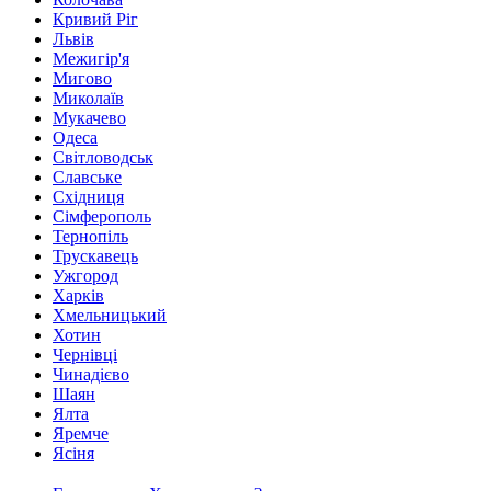
Кривий Ріг
Львів
Межигір'я
Мигово
Миколаїв
Мукачево
Одеса
Світловодськ
Славське
Східниця
Сімферополь
Тернопіль
Трускавець
Ужгород
Харків
Хмельницький
Хотин
Чернівці
Чинадієво
Шаян
Ялта
Яремче
Ясіня