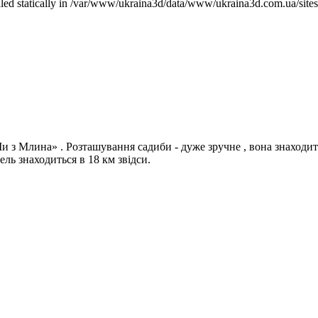
called statically in /var/www/ukraina3d/data/www/ukraina3d.com.ua/site
и з Млина» . Розташування садиби - дуже зручне , вона знаходить
ль знаходиться в 18 км звідси.