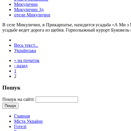
Микуличин
Микуличин 3д
отели Микуличин
В селе Микуличин, в Прикарпатье, находится усадьба «А Ми з М
усадьбе ведет дорога из щебня. Горнолыжный курорт Буковель 
Весь текст...
Українська
« на початок
‹ назад
1
2
Пошук
Пошук на сайті:
Главная
Міста України
Готелі