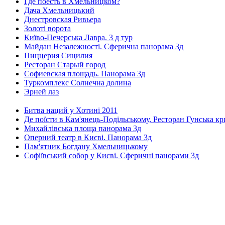
Где поесть в Хмельницком?
Дача Хмельницький
Днестровская Ривьера
Золоті ворота
Київо-Печерська Лавра. 3 д тур
Майдан Незалежності. Сферична панорама 3д
Пиццерия Сицилия
Ресторан Старый город
Софиевская площадь. Панорама 3д
Туркомплекс Солнечна долина
Эрней лаз
Битва наций у Хотині 2011
Де поїсти в Кам'янець-Подільському, Ресторан Гунська к
Михайлівська площа панорама 3д
Оперний театр в Києві. Панорама 3д
Пам'ятник Богдану Хмельницькому
Софіївський собор у Києві. Сферичні панорами 3д