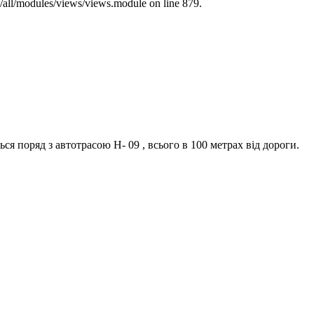
s/all/modules/views/views.module on line 879.
ся поряд з автотрасою Н- 09 , всього в 100 метрах від дороги.