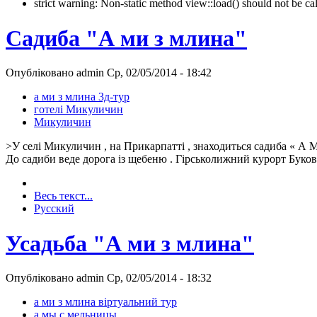
strict warning: Non-static method view::load() should not be 
Садиба "А ми з млина"
Опубліковано admin Ср, 02/05/2014 - 18:42
а ми з млина 3д-тур
готелі Микуличин
Микуличин
>У селі Микуличин , на Прикарпатті , знаходиться садиба « А М
До садиби веде дорога із щебеню . Гірськолижний курорт Букове
Весь текст...
Русский
Усадьба "А ми з млина"
Опубліковано admin Ср, 02/05/2014 - 18:32
а ми з млина віртуальний тур
а мы с мельницы