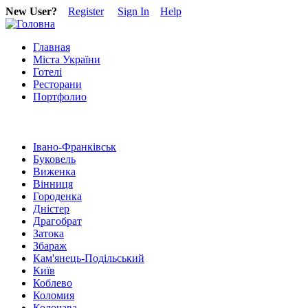
New User?
Register
Sign In
Help
Главная
Міста України
Готелі
Ресторани
Портфолио
Івано-Франківськ
Буковель
Виженка
Вінниця
Городенка
Дністер
Драгобрат
Затока
Збараж
Кам'янець-Подільський
Київ
Коблево
Коломия
Колочава