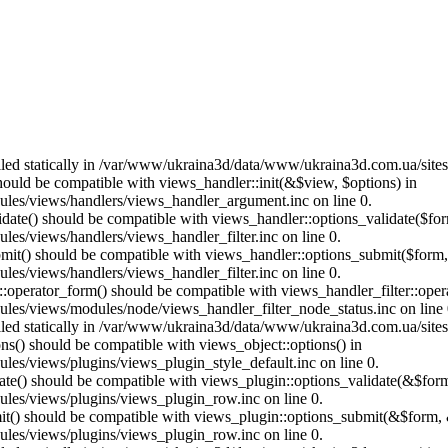
called statically in /var/www/ukraina3d/data/www/ukraina3d.com.ua/site
should be compatible with views_handler::init(&$view, $options) in
les/views/handlers/views_handler_argument.inc on line 0.
alidate() should be compatible with views_handler::options_validate($fo
es/views/handlers/views_handler_filter.inc on line 0.
ubmit() should be compatible with views_handler::options_submit($form
es/views/handlers/views_handler_filter.inc on line 0.
us::operator_form() should be compatible with views_handler_filter::op
es/views/modules/node/views_handler_filter_node_status.inc on line 
called statically in /var/www/ukraina3d/data/www/ukraina3d.com.ua/site
ons() should be compatible with views_object::options() in
es/views/plugins/views_plugin_style_default.inc on line 0.
date() should be compatible with views_plugin::options_validate(&$for
les/views/plugins/views_plugin_row.inc on line 0.
mit() should be compatible with views_plugin::options_submit(&$form, 
les/views/plugins/views_plugin_row.inc on line 0.