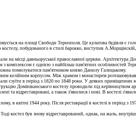
овується на площі Свободи Тернополя. Це культова будівля є голо
костелу, побудованого в стилі барокко, виступив А.Морщінскій, з
али на місці давньоруської православної церкви. Архітектура До
ом з комплексом є однією з найбільш пам'ятних особливостей Тер
 можна помилуватися пам'ятником князю Данилу Галицькому.
овим келійним корпусом. Між храмом і монастирем розташовувавс
ли єзуїти в період з 1820 по 1848 роки. У деяких приміщеннях м
трукцію Домініканського костелу проводили під керівництвом арх
і та відреставровані, а також з'явилися і нові. В костелі з'явило
лому, в квітні 1944 року. Після реставрації в костелі в період з
Тоді костел був знову відреставрований, однак, на жаль, внутрішні