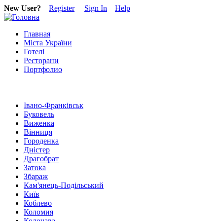
New User?
Register
Sign In
Help
Главная
Міста України
Готелі
Ресторани
Портфолио
Івано-Франківськ
Буковель
Виженка
Вінниця
Городенка
Дністер
Драгобрат
Затока
Збараж
Кам'янець-Подільський
Київ
Коблево
Коломия
Колочава