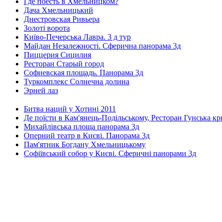
Где поесть в Хмельницком?
Дача Хмельницький
Днестровская Ривьера
Золоті ворота
Київо-Печерська Лавра. 3 д тур
Майдан Незалежності. Сферична панорама 3д
Пиццерия Сицилия
Ресторан Старый город
Софиевская площадь. Панорама 3д
Туркомплекс Солнечна долина
Эрней лаз
Битва наций у Хотині 2011
Де поїсти в Кам'янець-Подільському, Ресторан Гунська к
Михайлівська площа панорама 3д
Оперний театр в Києві. Панорама 3д
Пам'ятник Богдану Хмельницькому
Софіївський собор у Києві. Сферичні панорами 3д