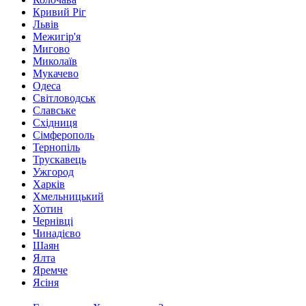
Кривий Ріг
Львів
Межигір'я
Мигово
Миколаїв
Мукачево
Одеса
Світловодськ
Славське
Східниця
Сімферополь
Тернопіль
Трускавець
Ужгород
Харків
Хмельницький
Хотин
Чернівці
Чинадієво
Шаян
Ялта
Яремче
Ясіня