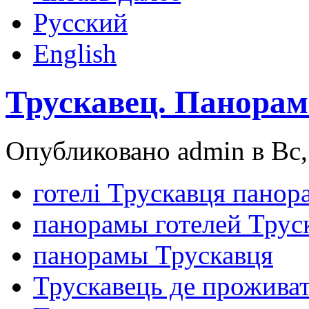
Русский
English
Трускавец. Панорам
Опубликовано admin в Вс, 
готелі Трускавця панор
панорамы готелей Трус
панорамы Трускавця
Трускавець де прожива