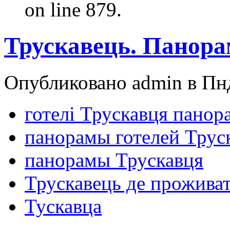
on line 879.
Трускавець. Панора
Опубликовано admin в Пнд
готелі Трускавця панор
панорамы готелей Трус
панорамы Трускавця
Трускавець де прожива
Тускавца