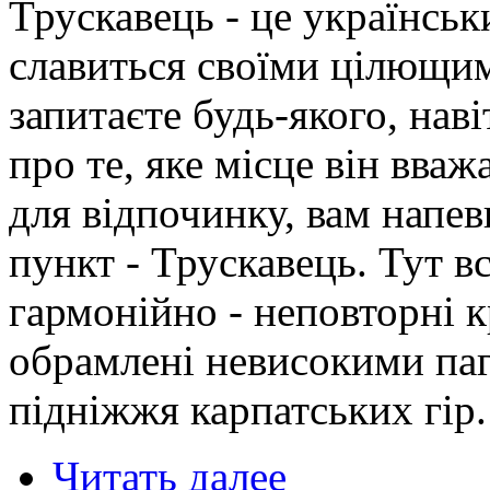
Трускавець - це українськ
славиться своїми цілющи
запитаєте будь-якого, нав
про те, яке місце він вва
для відпочинку, вам напев
пункт - Трускавець. Тут в
гармонійно - неповторні к
обрамлені невисокими паг
підніжжя карпатських гір.
Читать далее