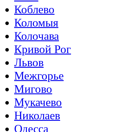
Коблево
Коломыя
Колочава
Кривой Рог
Львов
Межгорье
Мигово
Мукачево
Николаев
Одесса