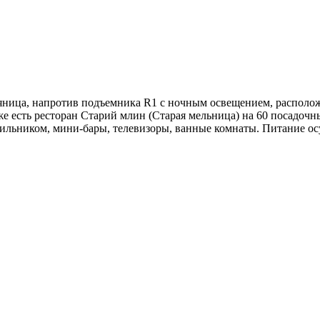
яница, напротив подъемника R1 с ночным освещением, располо
аже есть ресторан Старий млин (Старая мельница) на 60 посадоч
дильником, мини-бары, телевизоры, ванные комнаты. Питание осу