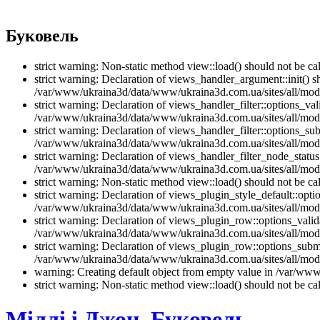
Буковель
strict warning: Non-static method view::load() should not be 
strict warning: Declaration of views_handler_argument::init() 
/var/www/ukraina3d/data/www/ukraina3d.com.ua/sites/all/modu
strict warning: Declaration of views_handler_filter::options_v
/var/www/ukraina3d/data/www/ukraina3d.com.ua/sites/all/modul
strict warning: Declaration of views_handler_filter::options_s
/var/www/ukraina3d/data/www/ukraina3d.com.ua/sites/all/modul
strict warning: Declaration of views_handler_filter_node_stat
/var/www/ukraina3d/data/www/ukraina3d.com.ua/sites/all/modul
strict warning: Non-static method view::load() should not be 
strict warning: Declaration of views_plugin_style_default::opti
/var/www/ukraina3d/data/www/ukraina3d.com.ua/sites/all/modul
strict warning: Declaration of views_plugin_row::options_vali
/var/www/ukraina3d/data/www/ukraina3d.com.ua/sites/all/modu
strict warning: Declaration of views_plugin_row::options_sub
/var/www/ukraina3d/data/www/ukraina3d.com.ua/sites/all/modu
warning: Creating default object from empty value in /var/www/
strict warning: Non-static method view::load() should not be 
Міллі і Джон, Буковель