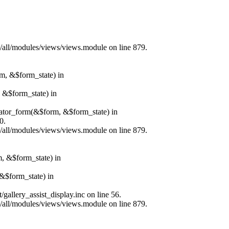
s/all/modules/views/views.module on line 879.
rm, &$form_state) in
, &$form_state) in
erator_form(&$form, &$form_state) in
0.
s/all/modules/views/views.module on line 879.
m, &$form_state) in
&$form_state) in
allery_assist_display.inc on line 56.
s/all/modules/views/views.module on line 879.