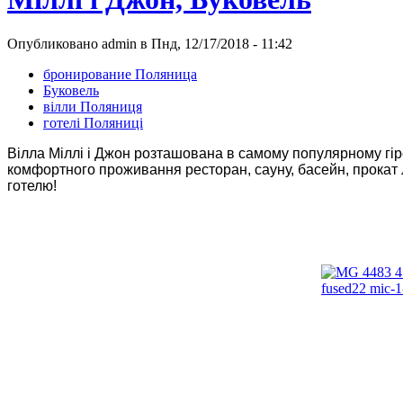
Опубликовано admin в Пнд, 12/17/2018 - 11:42
бронирование Поляница
Буковель
вілли Поляниця
готелі Поляниці
Вілла Міллі і Джон розташована в самому популярному гірс
комфортного проживання ресторан, сауну, басейн, прокат л
готелю!