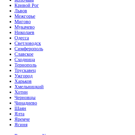
Кривой Рог
Львов
Межгорье
Мигово
Мукачево
Николаев
Одесса
Светловодск
Симферополь
Славское
Сходница
Тернополь
Трускавец
Ужгород
Харьков
Хмельницкий
Хотин
Черновцы
Чинадиево
Шаян
Ялта
Яремче
Ясиня