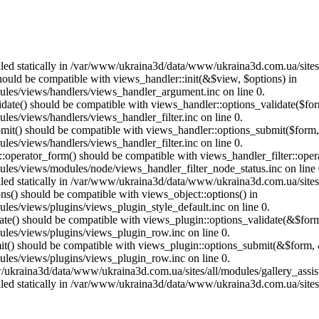
called statically in /var/www/ukraina3d/data/www/ukraina3d.com.ua/site
should be compatible with views_handler::init(&$view, $options) in
les/views/handlers/views_handler_argument.inc on line 0.
alidate() should be compatible with views_handler::options_validate($fo
es/views/handlers/views_handler_filter.inc on line 0.
ubmit() should be compatible with views_handler::options_submit($form
es/views/handlers/views_handler_filter.inc on line 0.
us::operator_form() should be compatible with views_handler_filter::op
es/views/modules/node/views_handler_filter_node_status.inc on line 
called statically in /var/www/ukraina3d/data/www/ukraina3d.com.ua/site
ons() should be compatible with views_object::options() in
es/views/plugins/views_plugin_style_default.inc on line 0.
date() should be compatible with views_plugin::options_validate(&$for
les/views/plugins/views_plugin_row.inc on line 0.
mit() should be compatible with views_plugin::options_submit(&$form, 
les/views/plugins/views_plugin_row.inc on line 0.
ukraina3d/data/www/ukraina3d.com.ua/sites/all/modules/gallery_assist/g
called statically in /var/www/ukraina3d/data/www/ukraina3d.com.ua/site