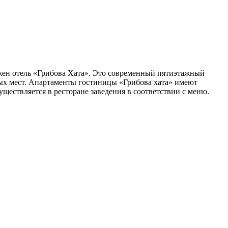
жен отель «Грибова Хата». Это современный пятиэтажный
ных мест. Апартаменты гостиницы «Грибова хата» имеют
ществляется в ресторане заведения в соответствии с меню.