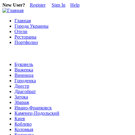
New User?
Register
Sign In
Help
Главная
Города Украины
Отели
Рестораны
Портфолио
Буковель
Виженка
Винница
Городенка
Днестр
Драгобрат
Затока
Збараж
Ивано-Франковск
Каменец-Подольский
Киев
Коблево
Коломыя
Колочава