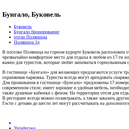
Бунгало, Буковель
Буковель
Бунгало бронирование
отели Поляницы
Поляница 3д
В поселке Поляница на горном курорте Буковель расположен от
чрезвычайно комфортное место для отдыха в любом из 17-ти но
важно для туристов, которые любят заниматься горнолыжным 
В гостинице «Бунгало» для желающих предлагаются услуги тра
охраняемая парковка. Туристы всегда могут арендовать снаряже
Для проживания в гостинице «Бунгало» предложены 17 номеров
современном стиле, имеет хорошие и удобная мебель, необходим
также душевые кабинки с феном. На территории отеля для отд
В ресторане всегда можно позавтракать, а также заказать друг
Гости с детьми до шести лет могут рассчитывать на дополните
Українська