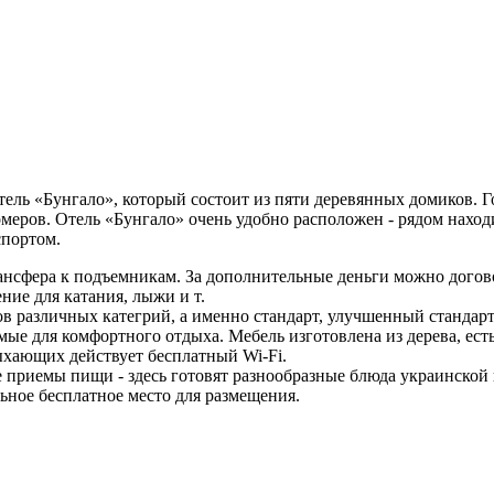
ель «Бунгало», который состоит из пяти деревянных домиков. Г
меров. Отель «Бунгало» очень удобно расположен - рядом наход
спортом.
нсфера к подъемникам. За дополнительные деньги можно договор
ние для катания, лыжи и т.
 различных категрий, а именно стандарт, улучшенный стандарт
ые для комфортного отдыха. Мебель изготовлена ​​из дерева, ест
ыхающих действует бесплатный Wi-Fi.
ие приемы пищи - здесь готовят разнообразные блюда украинской
льное бесплатное место для размещения.