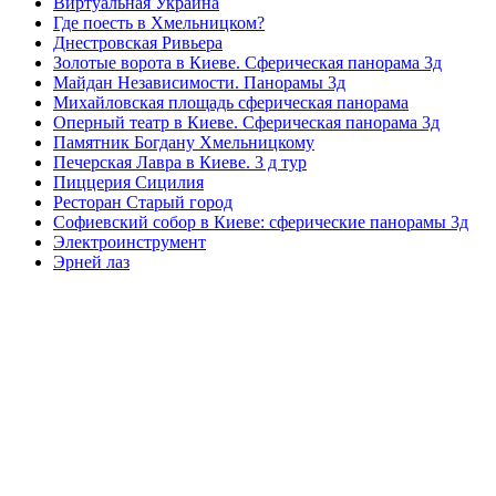
Виртуальная Украина
Где поесть в Хмельницком?
Днестровская Ривьера
Золотые ворота в Киеве. Сферическая панорама 3д
Майдан Независимости. Панорамы 3д
Михайловская площадь сферическая панорама
Оперный театр в Киеве. Сферическая панорама 3д
Памятник Богдану Хмельницкому
Печерская Лавра в Киеве. 3 д тур
Пиццерия Сицилия
Ресторан Старый город
Софиевский собор в Киеве: сферические панорамы 3д
Электроинструмент
Эрней лаз