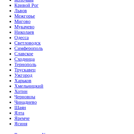
Кривой Рог
Львов
Межгорье
Мигово
Мукачево
Николаев
Одесса
Светловодск
Симферополь
Славское
Сходница
Тернополь
Трускавец
Ужгород
Харьков
Хмельницкий
Хотин
Черновцы
Чинадиево
Шаян
Ялта
Яремче
Ясиня