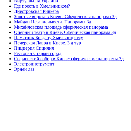
Виртуальная Украина
Где поесть в Хмельницком?
Днестровская Ривьера
Золотые ворота в Киеве. Сферическая панорама 3д
Майдан Независимости. Панорамы 3д
Михайловская площадь сферическая панорама
Оперный театр в Киеве. Сферическая панорама 3д
Памятник Богдану Хмельницкому
Печерская Лавра в Киеве. 3 д тур
Пиццерия Сицилия
Ресторан Старый город
Софиевский собор в Киеве: сферические панорамы 3д
Электроинструмент
Эрней лаз