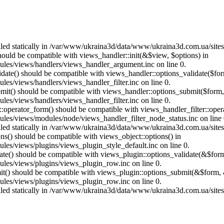
called statically in /var/www/ukraina3d/data/www/ukraina3d.com.ua/site
should be compatible with views_handler::init(&$view, $options) in
les/views/handlers/views_handler_argument.inc on line 0.
alidate() should be compatible with views_handler::options_validate($fo
es/views/handlers/views_handler_filter.inc on line 0.
ubmit() should be compatible with views_handler::options_submit($form
es/views/handlers/views_handler_filter.inc on line 0.
us::operator_form() should be compatible with views_handler_filter::op
es/views/modules/node/views_handler_filter_node_status.inc on line 
called statically in /var/www/ukraina3d/data/www/ukraina3d.com.ua/site
ons() should be compatible with views_object::options() in
es/views/plugins/views_plugin_style_default.inc on line 0.
date() should be compatible with views_plugin::options_validate(&$for
les/views/plugins/views_plugin_row.inc on line 0.
mit() should be compatible with views_plugin::options_submit(&$form, 
les/views/plugins/views_plugin_row.inc on line 0.
called statically in /var/www/ukraina3d/data/www/ukraina3d.com.ua/site