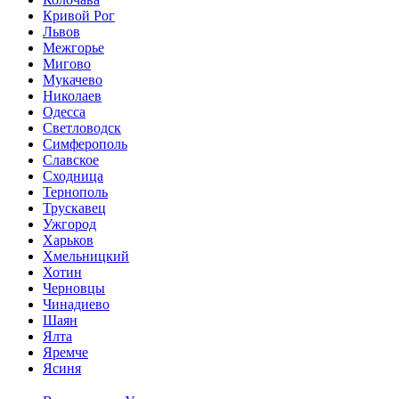
Кривой Рог
Львов
Межгорье
Мигово
Мукачево
Николаев
Одесса
Светловодск
Симферополь
Славское
Сходница
Тернополь
Трускавец
Ужгород
Харьков
Хмельницкий
Хотин
Черновцы
Чинадиево
Шаян
Ялта
Яремче
Ясиня