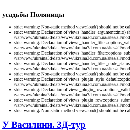
усадьбы Поляницы
strict warning: Non-static method view::load() should not be 
strict warning: Declaration of views_handler_argument::init() 
/var/www/ukraina3d/data/www/ukraina3d.com.ua/sites/all/modu
strict warning: Declaration of views_handler_filter::options_v
/var/www/ukraina3d/data/www/ukraina3d.com.ua/sites/all/modul
strict warning: Declaration of views_handler_filter::options_s
/var/www/ukraina3d/data/www/ukraina3d.com.ua/sites/all/modul
strict warning: Declaration of views_handler_filter_node_stat
/var/www/ukraina3d/data/www/ukraina3d.com.ua/sites/all/modul
strict warning: Non-static method view::load() should not be 
strict warning: Declaration of views_plugin_style_default::opti
/var/www/ukraina3d/data/www/ukraina3d.com.ua/sites/all/modul
strict warning: Declaration of views_plugin_row::options_vali
/var/www/ukraina3d/data/www/ukraina3d.com.ua/sites/all/modu
strict warning: Declaration of views_plugin_row::options_sub
/var/www/ukraina3d/data/www/ukraina3d.com.ua/sites/all/modu
strict warning: Non-static method view::load() should not be 
У Василини. 3Д-тур