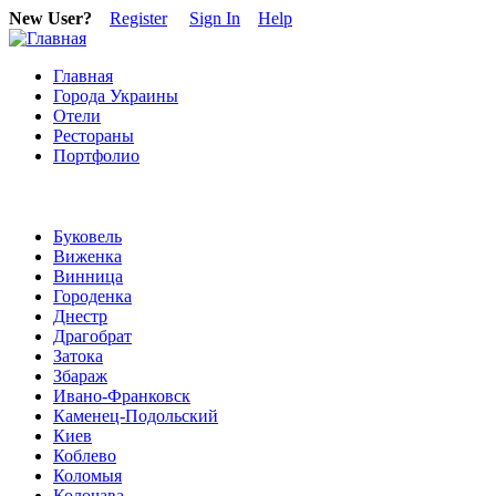
New User?
Register
Sign In
Help
Главная
Города Украины
Отели
Рестораны
Портфолио
Буковель
Виженка
Винница
Городенка
Днестр
Драгобрат
Затока
Збараж
Ивано-Франковск
Каменец-Подольский
Киев
Коблево
Коломыя
Колочава