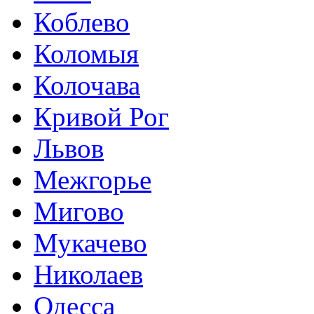
Коблево
Коломыя
Колочава
Кривой Рог
Львов
Межгорье
Мигово
Мукачево
Николаев
Одесса