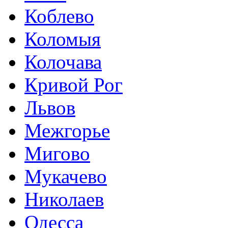
Коблево
Коломыя
Колочава
Кривой Рог
Львов
Межгорье
Мигово
Мукачево
Николаев
Одесса