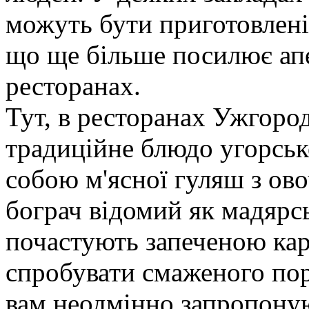
можуть бути приготовлені 
що ще більше посилює апет
ресторанах.
Тут, в ресторанах Ужгоро
традиційне блюдо угорсько
собою м'ясної гуляш з ов
бограч відомий як мадярсь
почастують запеченою кар
спробувати смаженого пор
вам неодмінно запропоную