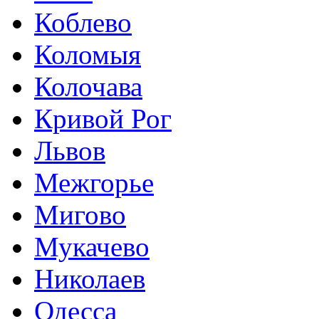
Коблево
Коломыя
Колочава
Кривой Рог
Львов
Межгорье
Мигово
Мукачево
Николаев
Одесса