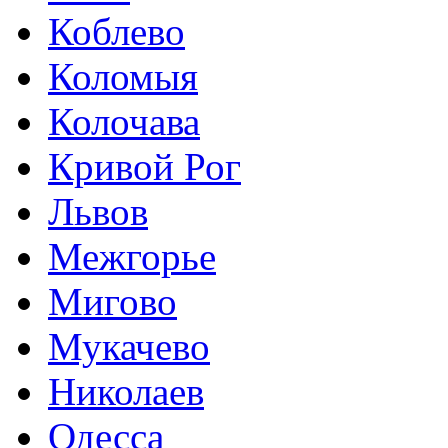
Коблево
Коломыя
Колочава
Кривой Рог
Львов
Межгорье
Мигово
Мукачево
Николаев
Одесса