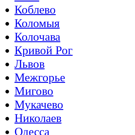
Коблево
Коломыя
Колочава
Кривой Рог
Львов
Межгорье
Мигово
Мукачево
Николаев
Одесса