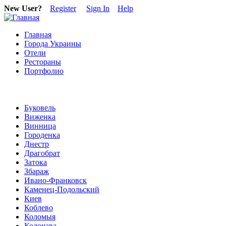
New User?
Register
Sign In
Help
Главная
Города Украины
Отели
Рестораны
Портфолио
Буковель
Виженка
Винница
Городенка
Днестр
Драгобрат
Затока
Збараж
Ивано-Франковск
Каменец-Подольский
Киев
Коблево
Коломыя
Колочава