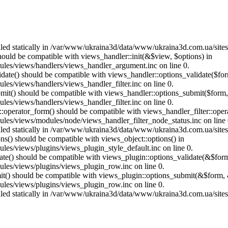
called statically in /var/www/ukraina3d/data/www/ukraina3d.com.ua/site
should be compatible with views_handler::init(&$view, $options) in
les/views/handlers/views_handler_argument.inc on line 0.
alidate() should be compatible with views_handler::options_validate($fo
es/views/handlers/views_handler_filter.inc on line 0.
ubmit() should be compatible with views_handler::options_submit($form
es/views/handlers/views_handler_filter.inc on line 0.
us::operator_form() should be compatible with views_handler_filter::op
es/views/modules/node/views_handler_filter_node_status.inc on line 
called statically in /var/www/ukraina3d/data/www/ukraina3d.com.ua/site
ons() should be compatible with views_object::options() in
es/views/plugins/views_plugin_style_default.inc on line 0.
date() should be compatible with views_plugin::options_validate(&$for
les/views/plugins/views_plugin_row.inc on line 0.
mit() should be compatible with views_plugin::options_submit(&$form, 
les/views/plugins/views_plugin_row.inc on line 0.
called statically in /var/www/ukraina3d/data/www/ukraina3d.com.ua/site