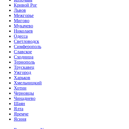
Кривой Рог
Львов
Межгорье
Мигово
Мукачево
Николаев
Одесса
Светловодск
Симферополь
Славское
Сходница
Тернополь
Трускавец
Ужгород
Харьков
Хмельницкий
Хотин
Черновцы
Чинадиево
Шаян
Ялта
Яремче
Ясиня