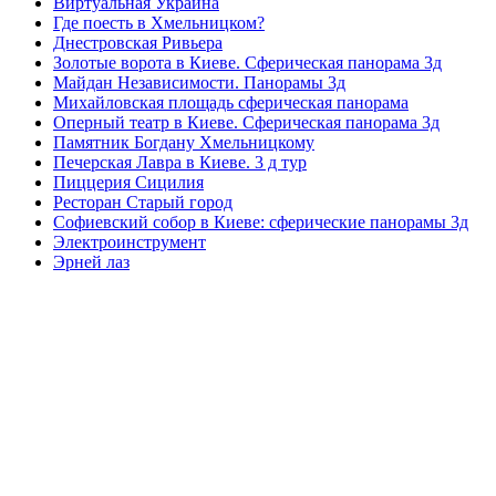
Виртуальная Украина
Где поесть в Хмельницком?
Днестровская Ривьера
Золотые ворота в Киеве. Сферическая панорама 3д
Майдан Независимости. Панорамы 3д
Михайловская площадь сферическая панорама
Оперный театр в Киеве. Сферическая панорама 3д
Памятник Богдану Хмельницкому
Печерская Лавра в Киеве. 3 д тур
Пиццерия Сицилия
Ресторан Старый город
Софиевский собор в Киеве: сферические панорамы 3д
Электроинструмент
Эрней лаз