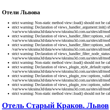
Отели Львова
strict warning: Non-static method view::load() should not be 
strict warning: Declaration of views_handler_argument::init() 
/var/www/ukraina3d/data/www/ukraina3d.com.ua/sites/all/modu
strict warning: Declaration of views_handler_filter::options_v
/var/www/ukraina3d/data/www/ukraina3d.com.ua/sites/all/modul
strict warning: Declaration of views_handler_filter::options_s
/var/www/ukraina3d/data/www/ukraina3d.com.ua/sites/all/modul
strict warning: Declaration of views_handler_filter_node_stat
/var/www/ukraina3d/data/www/ukraina3d.com.ua/sites/all/modul
strict warning: Non-static method view::load() should not be 
strict warning: Declaration of views_plugin_style_default::opti
/var/www/ukraina3d/data/www/ukraina3d.com.ua/sites/all/modul
strict warning: Declaration of views_plugin_row::options_vali
/var/www/ukraina3d/data/www/ukraina3d.com.ua/sites/all/modu
strict warning: Declaration of views_plugin_row::options_sub
/var/www/ukraina3d/data/www/ukraina3d.com.ua/sites/all/modu
strict warning: Non-static method view::load() should not be 
Отель Старый Краков. Львов