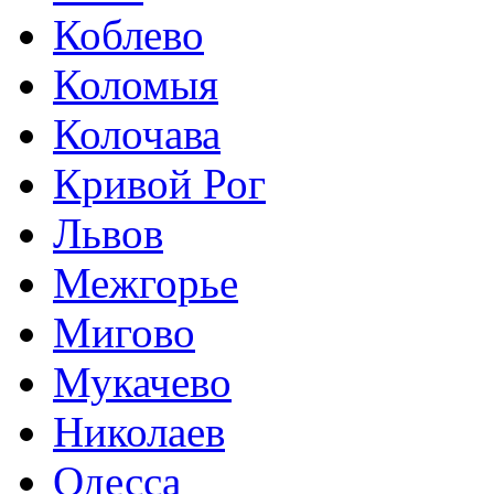
Коблево
Коломыя
Колочава
Кривой Рог
Львов
Межгорье
Мигово
Мукачево
Николаев
Одесса