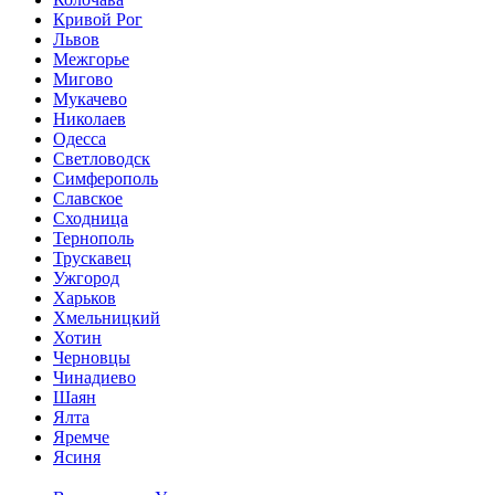
Кривой Рог
Львов
Межгорье
Мигово
Мукачево
Николаев
Одесса
Светловодск
Симферополь
Славское
Сходница
Тернополь
Трускавец
Ужгород
Харьков
Хмельницкий
Хотин
Черновцы
Чинадиево
Шаян
Ялта
Яремче
Ясиня