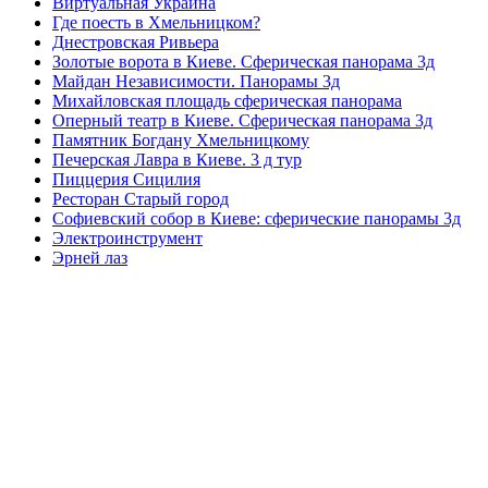
Виртуальная Украина
Где поесть в Хмельницком?
Днестровская Ривьера
Золотые ворота в Киеве. Сферическая панорама 3д
Майдан Независимости. Панорамы 3д
Михайловская площадь сферическая панорама
Оперный театр в Киеве. Сферическая панорама 3д
Памятник Богдану Хмельницкому
Печерская Лавра в Киеве. 3 д тур
Пиццерия Сицилия
Ресторан Старый город
Софиевский собор в Киеве: сферические панорамы 3д
Электроинструмент
Эрней лаз