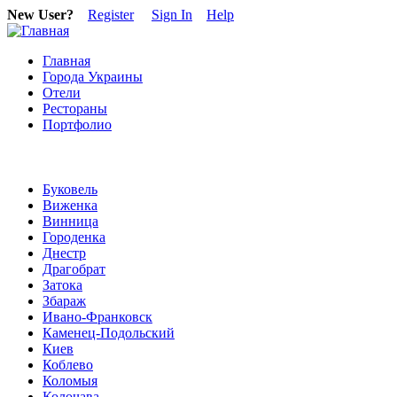
New User?
Register
Sign In
Help
Главная
Города Украины
Отели
Рестораны
Портфолио
Буковель
Виженка
Винница
Городенка
Днестр
Драгобрат
Затока
Збараж
Ивано-Франковск
Каменец-Подольский
Киев
Коблево
Коломыя
Колочава