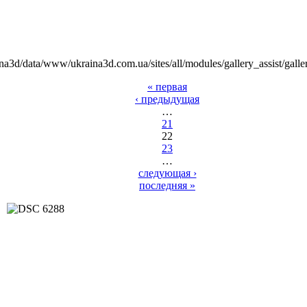
na3d/data/www/ukraina3d.com.ua/sites/all/modules/gallery_assist/galle
« первая
‹ предыдущая
…
21
22
23
…
следующая ›
последняя »