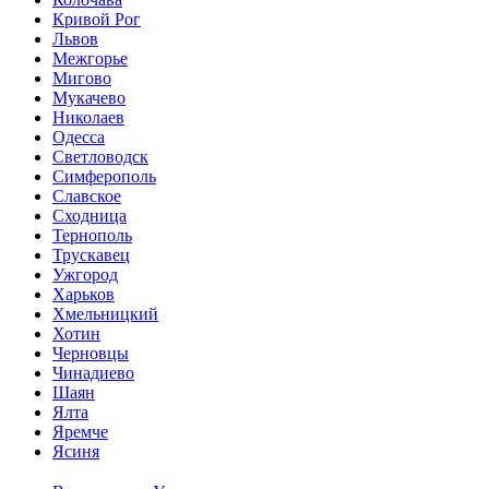
Кривой Рог
Львов
Межгорье
Мигово
Мукачево
Николаев
Одесса
Светловодск
Симферополь
Славское
Сходница
Тернополь
Трускавец
Ужгород
Харьков
Хмельницкий
Хотин
Черновцы
Чинадиево
Шаян
Ялта
Яремче
Ясиня