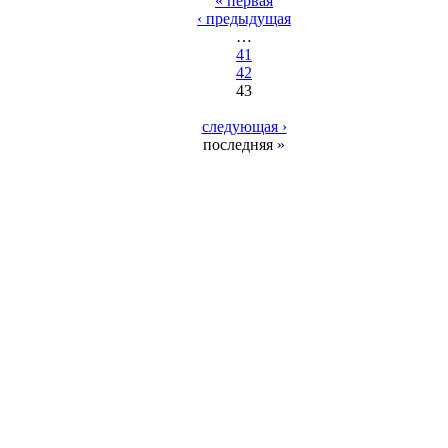
« первая
‹ предыдущая
…
41
42
43
следующая ›
последняя »