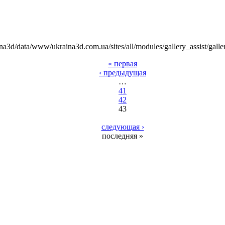
na3d/data/www/ukraina3d.com.ua/sites/all/modules/gallery_assist/galle
« первая
‹ предыдущая
…
41
42
43
следующая ›
последняя »