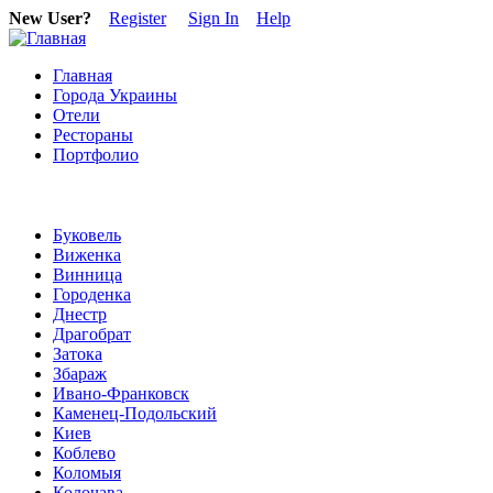
New User?
Register
Sign In
Help
Главная
Города Украины
Отели
Рестораны
Портфолио
Буковель
Виженка
Винница
Городенка
Днестр
Драгобрат
Затока
Збараж
Ивано-Франковск
Каменец-Подольский
Киев
Коблево
Коломыя
Колочава