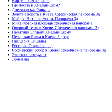
Виртуальная Украина
Где поесть в Хмельницком?
Днестровская Ривьера
Золотые ворота в Киеве. Сферическая панорама 3д
Майдан Независимости. Панорамы 3д
Михайловская площадь сферическая панорама
Оперный театр в Киеве. Сферическая панорама 3д
Памятник Богдану Хмельницкому
Печерская Лавра в Киеве. 3 д тур
Пиццерия Сицилия
Ресторан Старый город
Софиевский собор в Киеве: сферические панорамы 3д
Электроинструмент
Эрней лаз