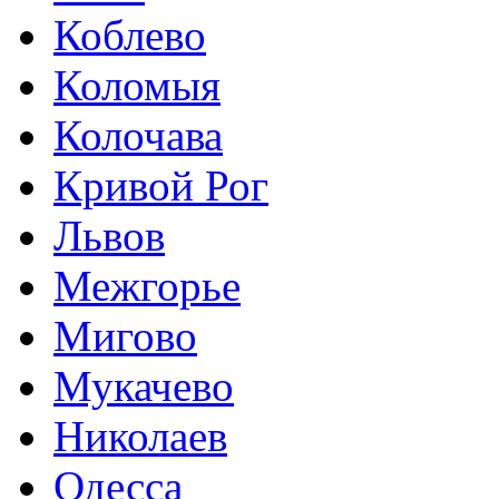
Коблево
Коломыя
Колочава
Кривой Рог
Львов
Межгорье
Мигово
Мукачево
Николаев
Одесса