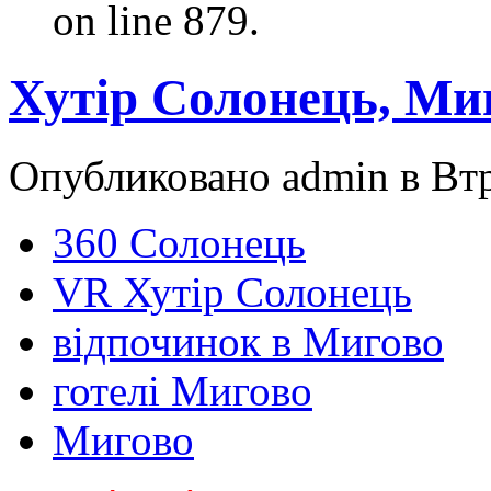
on line 879.
Хутір Солонець, Ми
Опубликовано admin в Втр,
360 Солонець
VR Хутір Солонець
відпочинок в Мигово
готелі Мигово
Мигово