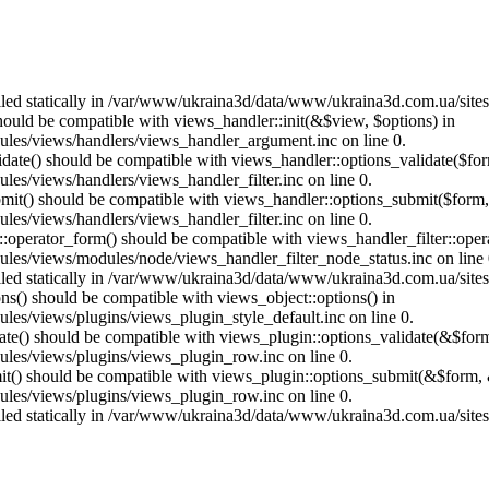
called statically in /var/www/ukraina3d/data/www/ukraina3d.com.ua/site
should be compatible with views_handler::init(&$view, $options) in
les/views/handlers/views_handler_argument.inc on line 0.
alidate() should be compatible with views_handler::options_validate($fo
es/views/handlers/views_handler_filter.inc on line 0.
ubmit() should be compatible with views_handler::options_submit($form
es/views/handlers/views_handler_filter.inc on line 0.
us::operator_form() should be compatible with views_handler_filter::op
es/views/modules/node/views_handler_filter_node_status.inc on line 
called statically in /var/www/ukraina3d/data/www/ukraina3d.com.ua/site
ons() should be compatible with views_object::options() in
es/views/plugins/views_plugin_style_default.inc on line 0.
date() should be compatible with views_plugin::options_validate(&$for
les/views/plugins/views_plugin_row.inc on line 0.
mit() should be compatible with views_plugin::options_submit(&$form, 
les/views/plugins/views_plugin_row.inc on line 0.
called statically in /var/www/ukraina3d/data/www/ukraina3d.com.ua/site