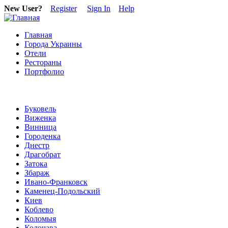
New User?
Register
Sign In
Help
Главная
Города Украины
Отели
Рестораны
Портфолио
Буковель
Виженка
Винница
Городенка
Днестр
Драгобрат
Затока
Збараж
Ивано-Франковск
Каменец-Подольский
Киев
Коблево
Коломыя
Колочава