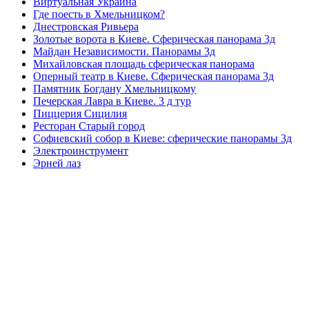
Виртуальная Украина
Где поесть в Хмельницком?
Днестровская Ривьера
Золотые ворота в Киеве. Сферическая панорама 3д
Майдан Независимости. Панорамы 3д
Михайловская площадь сферическая панорама
Оперный театр в Киеве. Сферическая панорама 3д
Памятник Богдану Хмельницкому
Печерская Лавра в Киеве. 3 д тур
Пиццерия Сицилия
Ресторан Старый город
Софиевский собор в Киеве: сферические панорамы 3д
Электроинструмент
Эрней лаз