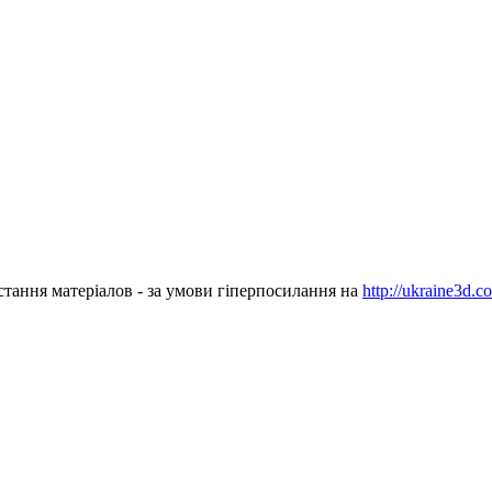
стання матеріалов - за умови гіперпосилання на
http://ukraine3d.c