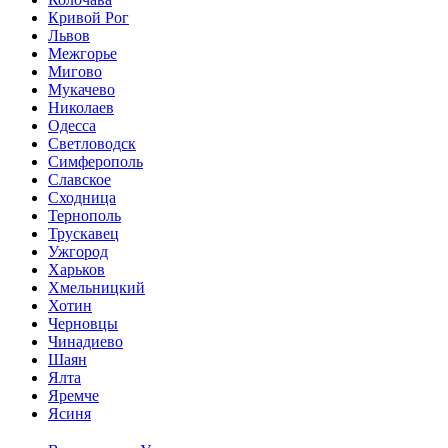
Кривой Рог
Львов
Межгорье
Мигово
Мукачево
Николаев
Одесса
Светловодск
Симферополь
Славское
Сходница
Тернополь
Трускавец
Ужгород
Харьков
Хмельницкий
Хотин
Черновцы
Чинадиево
Шаян
Ялта
Яремче
Ясиня