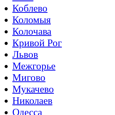
Коблево
Коломыя
Колочава
Кривой Рог
Львов
Межгорье
Мигово
Мукачево
Николаев
Одесса