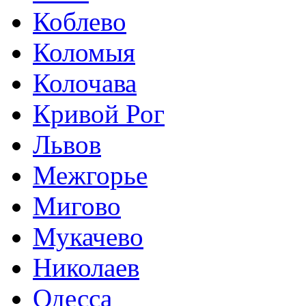
Коблево
Коломыя
Колочава
Кривой Рог
Львов
Межгорье
Мигово
Мукачево
Николаев
Одесса