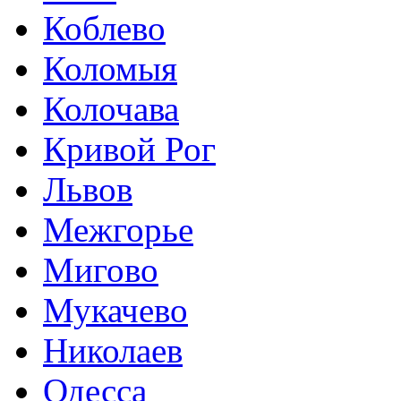
Коблево
Коломыя
Колочава
Кривой Рог
Львов
Межгорье
Мигово
Мукачево
Николаев
Одесса