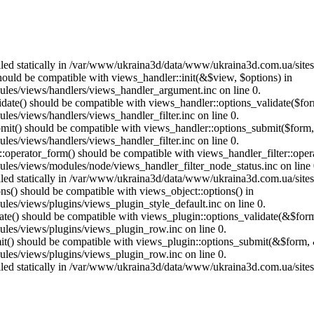
called statically in /var/www/ukraina3d/data/www/ukraina3d.com.ua/site
should be compatible with views_handler::init(&$view, $options) in
les/views/handlers/views_handler_argument.inc on line 0.
alidate() should be compatible with views_handler::options_validate($fo
es/views/handlers/views_handler_filter.inc on line 0.
ubmit() should be compatible with views_handler::options_submit($form
es/views/handlers/views_handler_filter.inc on line 0.
us::operator_form() should be compatible with views_handler_filter::op
es/views/modules/node/views_handler_filter_node_status.inc on line 
called statically in /var/www/ukraina3d/data/www/ukraina3d.com.ua/site
ons() should be compatible with views_object::options() in
es/views/plugins/views_plugin_style_default.inc on line 0.
date() should be compatible with views_plugin::options_validate(&$for
les/views/plugins/views_plugin_row.inc on line 0.
mit() should be compatible with views_plugin::options_submit(&$form, 
les/views/plugins/views_plugin_row.inc on line 0.
called statically in /var/www/ukraina3d/data/www/ukraina3d.com.ua/site