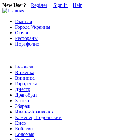
New User?
Register
Sign In
Help
Главная
Города Украины
Отели
Рестораны
Портфолио
Буковель
Виженка
Винница
Городенка
Днестр
Драгобрат
Затока
Збараж
Ивано-Франковск
Каменец-Подольский
Киев
Коблево
Коломыя
Колочава