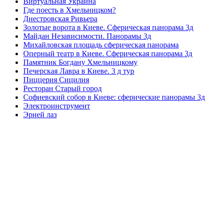
Виртуальная Украина
Где поесть в Хмельницком?
Днестровская Ривьера
Золотые ворота в Киеве. Сферическая панорама 3д
Майдан Независимости. Панорамы 3д
Михайловская площадь сферическая панорама
Оперный театр в Киеве. Сферическая панорама 3д
Памятник Богдану Хмельницкому
Печерская Лавра в Киеве. 3 д тур
Пиццерия Сицилия
Ресторан Старый город
Софиевский собор в Киеве: сферические панорамы 3д
Электроинструмент
Эрней лаз