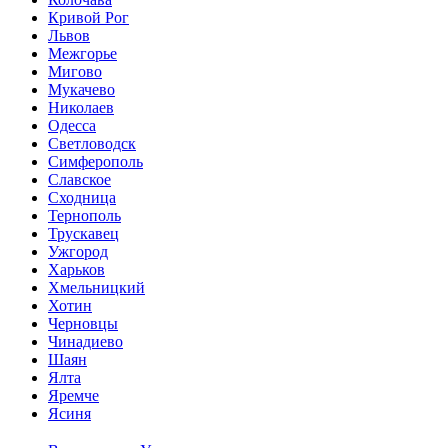
Кривой Рог
Львов
Межгорье
Мигово
Мукачево
Николаев
Одесса
Светловодск
Симферополь
Славское
Сходница
Тернополь
Трускавец
Ужгород
Харьков
Хмельницкий
Хотин
Черновцы
Чинадиево
Шаян
Ялта
Яремче
Ясиня