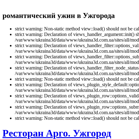
романтический ужин в Ужгорода
strict warning: Non-static method view::load() should not be 
strict warning: Declaration of views_handler_argument::init() 
/var/www/ukraina3d/data/www/ukraina3d.com.ua/sites/all/modu
strict warning: Declaration of views_handler_filter::options_v
/var/www/ukraina3d/data/www/ukraina3d.com.ua/sites/all/modul
strict warning: Declaration of views_handler_filter::options_s
/var/www/ukraina3d/data/www/ukraina3d.com.ua/sites/all/modul
strict warning: Declaration of views_handler_filter_node_stat
/var/www/ukraina3d/data/www/ukraina3d.com.ua/sites/all/modul
strict warning: Non-static method view::load() should not be 
strict warning: Declaration of views_plugin_style_default::opti
/var/www/ukraina3d/data/www/ukraina3d.com.ua/sites/all/modul
strict warning: Declaration of views_plugin_row::options_vali
/var/www/ukraina3d/data/www/ukraina3d.com.ua/sites/all/modu
strict warning: Declaration of views_plugin_row::options_sub
/var/www/ukraina3d/data/www/ukraina3d.com.ua/sites/all/modu
strict warning: Non-static method view::load() should not be 
Ресторан Арго. Ужгород