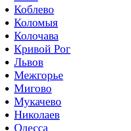
Коблево
Коломыя
Колочава
Кривой Рог
Львов
Межгорье
Мигово
Мукачево
Николаев
Одесса