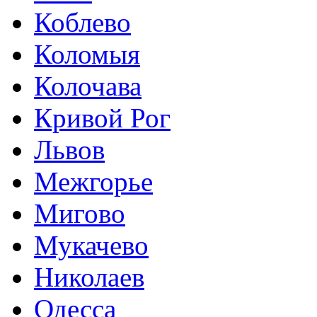
Коблево
Коломыя
Колочава
Кривой Рог
Львов
Межгорье
Мигово
Мукачево
Николаев
Одесса