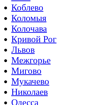
Коблево
Коломыя
Колочава
Кривой Рог
Львов
Межгорье
Мигово
Мукачево
Николаев
Одесса