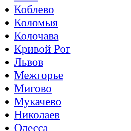
Коблево
Коломыя
Колочава
Кривой Рог
Львов
Межгорье
Мигово
Мукачево
Николаев
Одесса