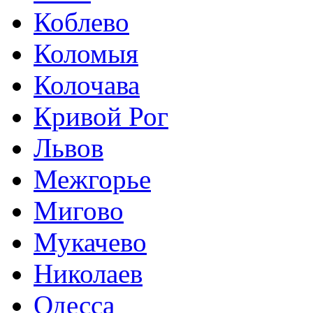
Коблево
Коломыя
Колочава
Кривой Рог
Львов
Межгорье
Мигово
Мукачево
Николаев
Одесса