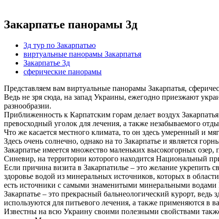
Закарпатье панорамы 3д
3д тур по Закарпатью
виртуальные панорамы Закарпатья
Закарпатье 3д
сферические панорамы
Представляем вам виртуальные панорамы Закарпатья, сферичес
Ведь не зря сюда, на запад Украины, ежегодно приезжают укр
разнообразии.
Приближенность к Карпатским горам делает воздух Закарпатья
превосходный уголок для лечения, а также незабываемого отдых
Что же касается местного климата, то он здесь умеренный и мяг
Здесь очень солнечно, однако на то Закарпатье и является гор
Закарпатье имеется множество маленьких высокогорных озер, п
Синевир, на территории которого находится Национальный пр
Если причина визита в Закарпатилье – это желание укрепить св
здоровье водой из минеральных источников, которых в области
есть источники с самыми знаменитыми минеральными водами П
Закарпатье – это прекрасный бальнеологический курорт, вед
используются для питьевого лечения, а также применяются в в
Известны на всю Украину своими полезными свойствами также 