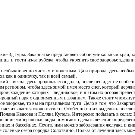
кие 3д туры. Закарпатье представляет собой уникальный край, 
аинцы и гости из-за рубежа, чтобы укрепить свое здоровье зде
 необыкновенно чистым и полезным. Да и природа здесь необыкн
а как в одиночку, так и всей семьей.
кий – весна здесь продолжается долго, после нее идет не особен
ным регионом, чтобы здесь зимой имел место снег, который держи
роисхождение которых – ледниковое, и в этом их особая прелест
иродный парк с одноименным названием. Также стоит упомянут
ое здоровье, то вы на правильном пути. Дело в том, что Закарпа
 насчитывается около пятисот. Особенно стоит выделить поселок
оляна Квасова и Поляна Купель. Интересно побывать в селах: 
ь здешние минеральные воды помогают сделать лечение определ
аннах и бассейнах. Лечить ими можно заболевания желудка и ки
соленые озера городка Солотвино. Польза от лечения здесь мож