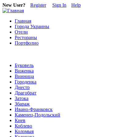
New User?
Register
Sign In
Help
Главная
Города Украины
Отели
Рестораны
Портфолио
Буковель
Виженка
Винница
Городенка
Днестр
Драгобрат
Затока
Збараж
Ивано-Франковск
Каменец-Подольский
Киев
Коблево
Коломыя
Колочава