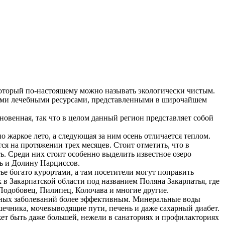
который по-настоящему можно называть экологически чистым.
шними лечебными ресурсами, представленными в широчайшем
овенная, так что в целом данный регион представляет собой
но жаркое лето, а следующая за ним осень отличается теплом.
тся на протяжении трех месяцев. Стоит отметить, что в
ь. Среди них стоит особенно выделить известное озеро
ь и Долину Нарциссов.
тье богато курортами, а там посетители могут поправить
 в Закарпатской области под названием Поляна Закарпатья, где
Подобовец, Пилипец, Колочава и многие другие.
енных заболеваний более эффективным. Минеральные воды
шечника, мочевыводящие пути, печень и даже сахарный диабет.
ет быть даже большей, нежели в санаториях и профилакториях