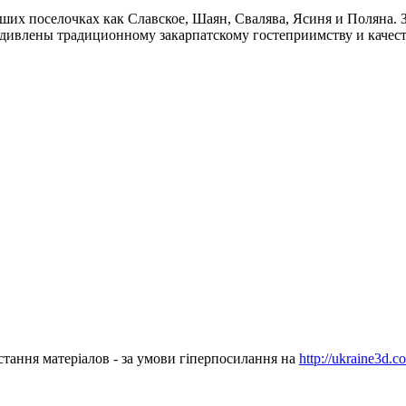
их поселочках как Славское, Шаян, Свалява, Ясиня и Поляна. Зд
 удивлены традиционному закарпатскому гостеприимству и каче
стання матеріалов - за умови гіперпосилання на
http://ukraine3d.c