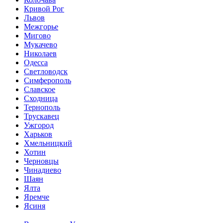
Кривой Рог
Львов
Межгорье
Мигово
Мукачево
Николаев
Одесса
Светловодск
Симферополь
Славское
Сходница
Тернополь
Трускавец
Ужгород
Харьков
Хмельницкий
Хотин
Черновцы
Чинадиево
Шаян
Ялта
Яремче
Ясиня