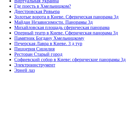
Виртуальная Украина
Где поесть в Хмельницком?
Днестровская Ривьера
Золотые ворота в Киеве. Сферическая панорама 3д
Майдан Независимости. Панорамы 3д
Михайловская площадь сферическая панорама
Оперный театр в Киеве. Сферическая панорама 3д
Памятник Богдану Хмельницкому
Печерская Лавра в Киеве. 3 д тур
Пиццерия Сицилия
Ресторан Старый город
Софиевский собор в Киеве: сферические панорамы 3д
Электроинструмент
Эрней лаз