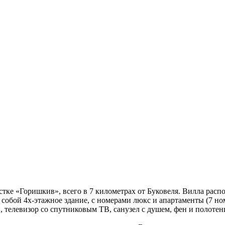
тке «Горишкив», всего в 7 километрах от Буковеля. Вилла распо
 собой 4х-этажное здание, с номерами люкс и апартаменты (7 н
, телевизор со спутниковым ТВ, санузел с душем, фен и полотенц