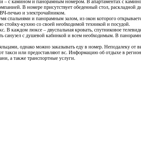
– с камином и панорамным номером. В апартаментах с камином,
омпанией. В номере присутствует обеденный стол, раскладной д
СВЧ-печью и электрочайником.
умя спальнями и панорамным залом, из окон которого открывает
ную стойку-кухню со своей необходимой техникой и посудой.
с. В каждом люксе – двуспальная кровать, спутниковое телевид
ть санузел с душевой кабинкой и всем необходимым. В панорамн
ьцами, однако можно заказывать еду в номер. Неподалеку от ви
ют такси или предоставляют вс. Информацию об отдыхе в регион
ани, а также транспортные услуги.