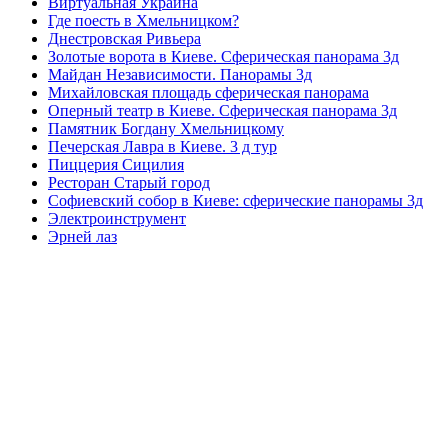
Виртуальная Украина
Где поесть в Хмельницком?
Днестровская Ривьера
Золотые ворота в Киеве. Сферическая панорама 3д
Майдан Независимости. Панорамы 3д
Михайловская площадь сферическая панорама
Оперный театр в Киеве. Сферическая панорама 3д
Памятник Богдану Хмельницкому
Печерская Лавра в Киеве. 3 д тур
Пиццерия Сицилия
Ресторан Старый город
Софиевский собор в Киеве: сферические панорамы 3д
Электроинструмент
Эрней лаз