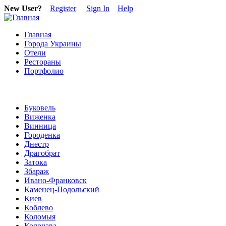
New User?
Register
Sign In
Help
Главная
Города Украины
Отели
Рестораны
Портфолио
Буковель
Виженка
Винница
Городенка
Днестр
Драгобрат
Затока
Збараж
Ивано-Франковск
Каменец-Подольский
Киев
Коблево
Коломыя
Колочава