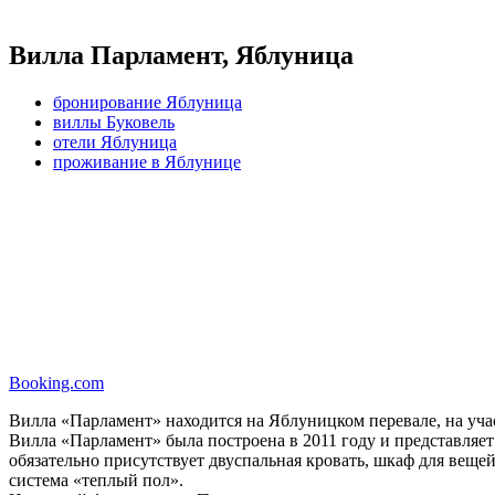
Вилла Парламент, Яблуница
бронирование Яблуница
виллы Буковель
отели Яблуница
проживание в Яблунице
Booking.com
Вилла «Парламент» находится на Яблуницком перевале, на учас
Вилла «Парламент» была построена в 2011 году и представляет
обязательно присутствует двуспальная кровать, шкаф для вещей
система «теплый пол».