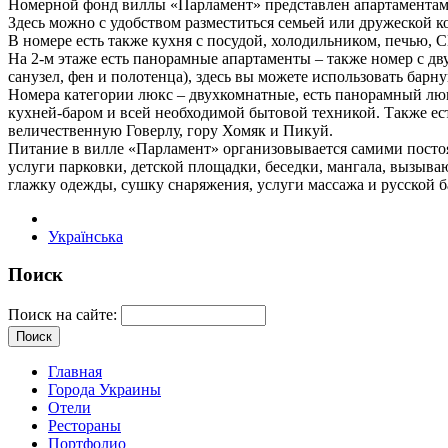
Номерной фонд виллы «Парламент» представлен апартаментами 
Здесь можно с удобством разместиться семьей или дружеской к
В номере есть также кухня с посудой, холодильником, печью, 
На 2-м этаже есть панорамные апартаменты – также номер с дв
санузел, фен и полотенца), здесь вы можете использовать бар
Номера категории люкс – двухкомнатные, есть панорамный люк
кухней-баром и всей необходимой бытовой техникой. Также ес
величественную Говерлу, гору Хомяк и Пикуй.
Питание в вилле «Парламент» организовывается самими постоял
услуги парковки, детской площадки, беседки, мангала, вызыва
глажку одежды, сушку снаряжения, услуги массажа и русской б
Українська
Поиск
Поиск на сайте:
Главная
Города Украины
Отели
Рестораны
Портфолио