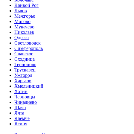
Кривой Рог
Львов
Межгорье
Мигово
Мукачево
Николаев
Одесса
Светловодск
Симферополь
Славское
Сходница
Тернополь
Трускавец
Ужгород
Харьков
Хмельницкий
Хотин
Черновцы
Чинадиево
Шаян
Ялта
Яремче
Ясиня