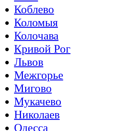
Коблево
Коломыя
Колочава
Кривой Рог
Львов
Межгорье
Мигово
Мукачево
Николаев
Одесса