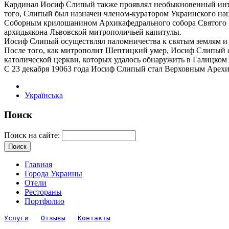
Кардинал Иосиф Слипый также проявлял необыкновенный интер
того, Слипый был назначен членом-куратором Украинского нац
Соборным крилошанином Архикафедрального собора Святого 
архидьякона Львовской митрополичьей капитулы.
Иосиф Слипый осуществлял паломничества к святым землям и 
После того, как митрополит Шептицкий умер, Иосиф Слипый ст
католической церкви, которых удалось обнаружить в Галицком к
С 23 декабря 19063 года Иосиф Слипый стал Верховным Арехи
Українська
Поиск
Поиск на сайте:
Главная
Города Украины
Отели
Рестораны
Портфолио
Услуги
Отзывы
Контакты