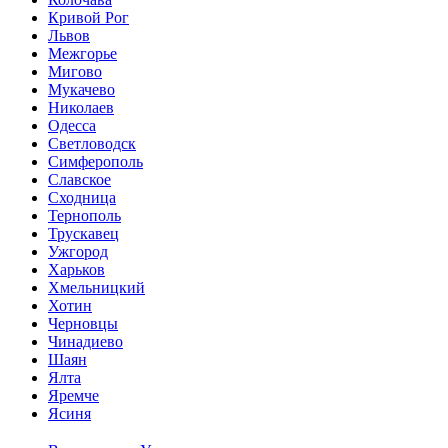
Кривой Рог
Львов
Межгорье
Мигово
Мукачево
Николаев
Одесса
Светловодск
Симферополь
Славское
Сходница
Тернополь
Трускавец
Ужгород
Харьков
Хмельницкий
Хотин
Черновцы
Чинадиево
Шаян
Ялта
Яремче
Ясиня