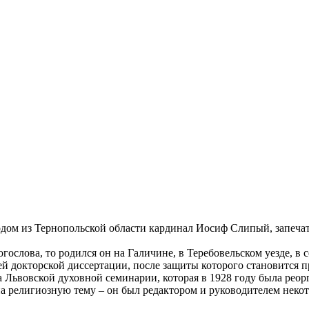
ом из Тернопольской области кардинал Иосиф Слипый, запечатл
гослова, то родился он на Галичине, в Теребовельском уезде, 
оей докторской диссертации, после защиты которого становится 
а Львовской духовной семинарии, которая в 1928 году была рео
а религиозную тему – он был редактором и руководителем некот