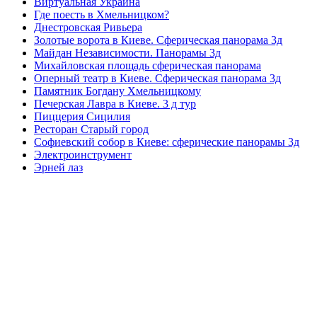
Виртуальная Украина
Где поесть в Хмельницком?
Днестровская Ривьера
Золотые ворота в Киеве. Сферическая панорама 3д
Майдан Независимости. Панорамы 3д
Михайловская площадь сферическая панорама
Оперный театр в Киеве. Сферическая панорама 3д
Памятник Богдану Хмельницкому
Печерская Лавра в Киеве. 3 д тур
Пиццерия Сицилия
Ресторан Старый город
Софиевский собор в Киеве: сферические панорамы 3д
Электроинструмент
Эрней лаз