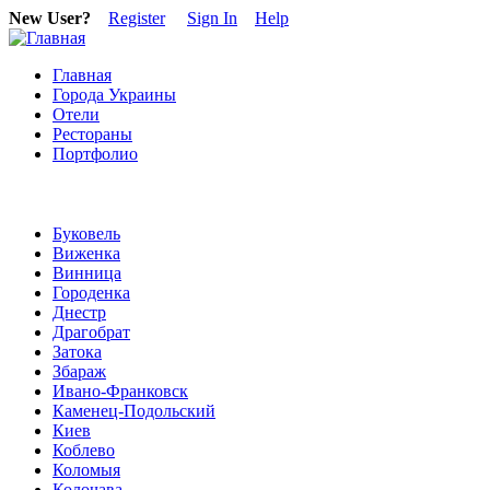
New User?
Register
Sign In
Help
Главная
Города Украины
Отели
Рестораны
Портфолио
Буковель
Виженка
Винница
Городенка
Днестр
Драгобрат
Затока
Збараж
Ивано-Франковск
Каменец-Подольский
Киев
Коблево
Коломыя
Колочава