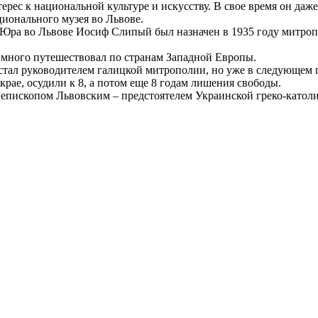
ес к национальной культуре и искусству. В свое время он даж
ионального музея во Львове.
Юра во Львове Иосиф Слипый был назначен в 1935 году митро
много путешествовал по странам Западной Европы.
ал руководителем галицкой митрополии, но уже в следующем го
рае, осудили к 8, а потом еще 8 годам лишения свободы.
епископом Львовским – предстоятелем Украинской греко-католи