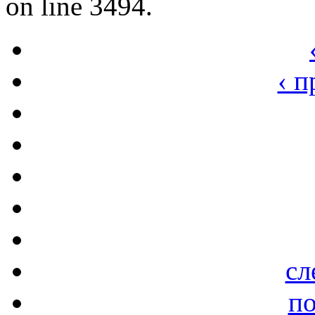
on line 3494.
‹ 
сл
по