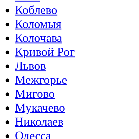
Коблево
Коломыя
Колочава
Кривой Рог
Львов
Межгорье
Мигово
Мукачево
Николаев
Одесса