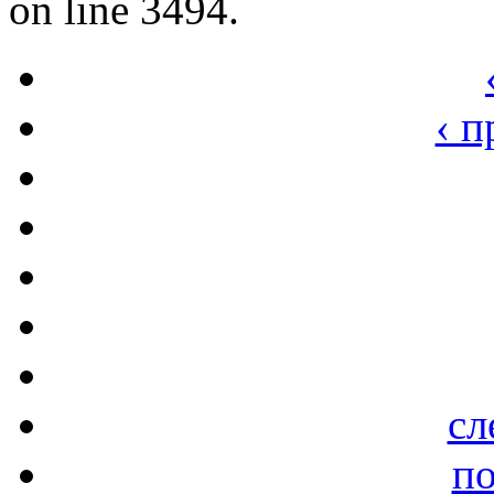
on line 3494.
‹ 
сл
по