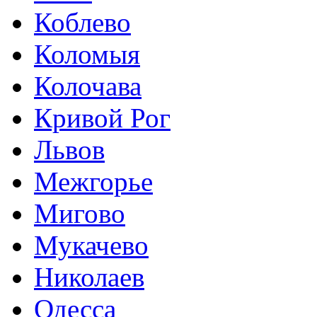
Коблево
Коломыя
Колочава
Кривой Рог
Львов
Межгорье
Мигово
Мукачево
Николаев
Одесса