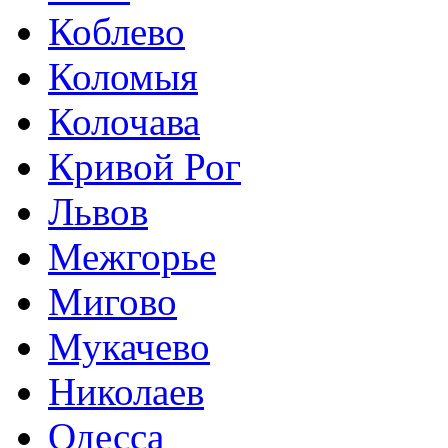
Коблево
Коломыя
Колочава
Кривой Рог
Львов
Межгорье
Мигово
Мукачево
Николаев
Одесса