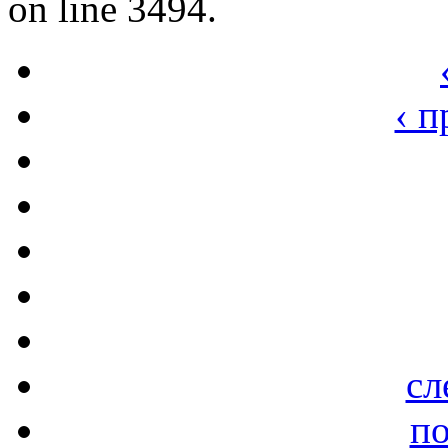
on line 3494.
‹ 
сл
по