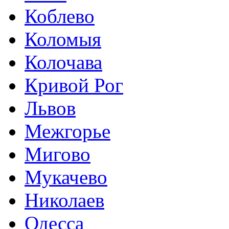
Коблево
Коломыя
Колочава
Кривой Рог
Львов
Межгорье
Мигово
Мукачево
Николаев
Одесса