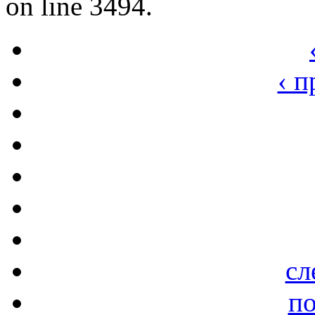
on line 3494.
‹ 
сл
по