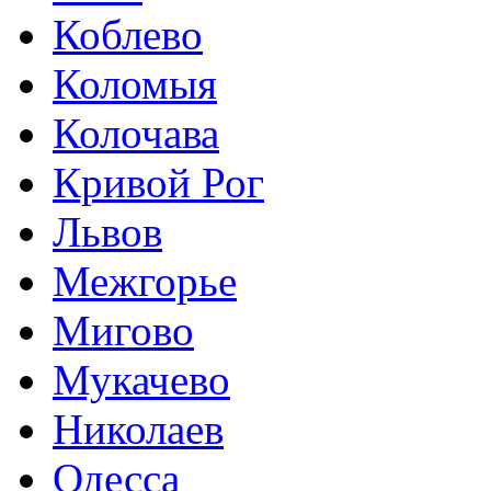
Коблево
Коломыя
Колочава
Кривой Рог
Львов
Межгорье
Мигово
Мукачево
Николаев
Одесса