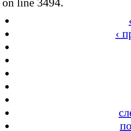
on line 3494.
‹ 
сл
по