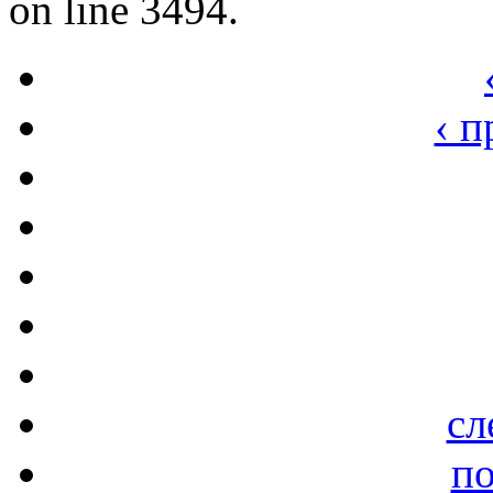
on line 3494.
‹ 
сл
по