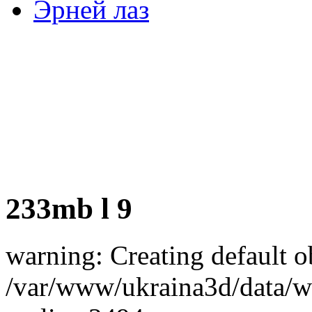
Эрней лаз
233mb l 9
warning: Creating default o
/var/www/ukraina3d/data/ww