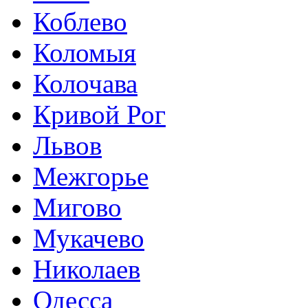
Коблево
Коломыя
Колочава
Кривой Рог
Львов
Межгорье
Мигово
Мукачево
Николаев
Одесса