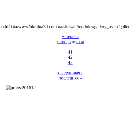
na3d/data/www/ukraina3d.com.ua/sites/all/modules/gallery_assist/galle
« первая
‹ предыдущая
…
41
42
43
следующая ›
последняя »