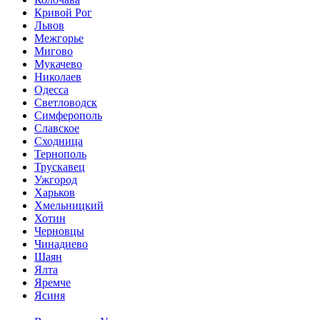
Кривой Рог
Львов
Межгорье
Мигово
Мукачево
Николаев
Одесса
Светловодск
Симферополь
Славское
Сходница
Тернополь
Трускавец
Ужгород
Харьков
Хмельницкий
Хотин
Черновцы
Чинадиево
Шаян
Ялта
Яремче
Ясиня