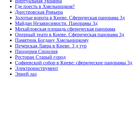
Виртуальная Украина
Где поесть в Хмельницком?
Днестровская Ривьера
Золотые ворота в Киеве. Сферическая панорама 3д
Майдан Независимости. Панорамы 3д
Михайловская площадь сферическая панорама
Оперный театр в Киеве. Сферическая панорама 3д
Памятник Богдану Хмельницкому
Печерская Лавра в Киеве. 3 д тур
Пиццерия Сицилия
Ресторан Старый город
Софиевский собор в Киеве: сферические панорамы 3д
Электроинструмент
Эрней лаз