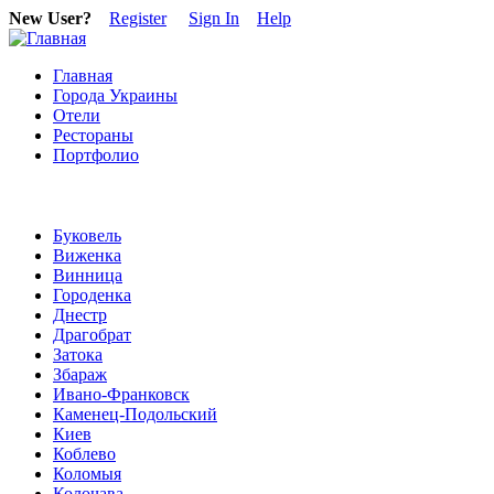
New User?
Register
Sign In
Help
Главная
Города Украины
Отели
Рестораны
Портфолио
Буковель
Виженка
Винница
Городенка
Днестр
Драгобрат
Затока
Збараж
Ивано-Франковск
Каменец-Подольский
Киев
Коблево
Коломыя
Колочава