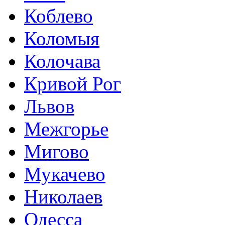
Коблево
Коломыя
Колочава
Кривой Рог
Львов
Межгорье
Мигово
Мукачево
Николаев
Одесса