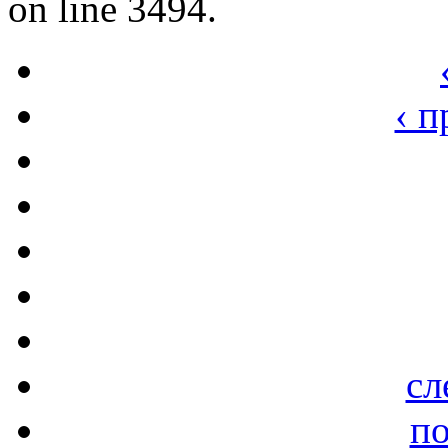
on line 3494.
‹ 
сл
по