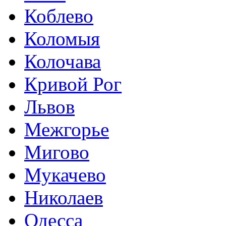
Коблево
Коломыя
Колочава
Кривой Рог
Львов
Межгорье
Мигово
Мукачево
Николаев
Одесса