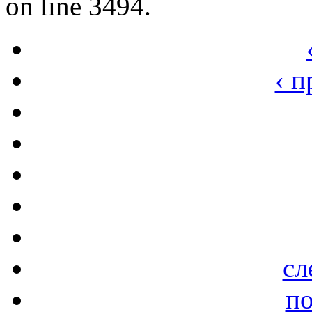
on line 3494.
‹ 
сл
по