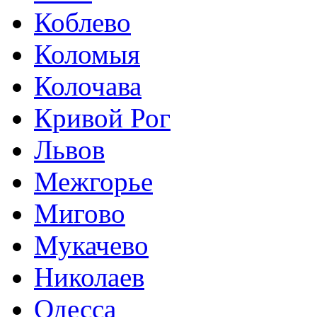
Коблево
Коломыя
Колочава
Кривой Рог
Львов
Межгорье
Мигово
Мукачево
Николаев
Одесса