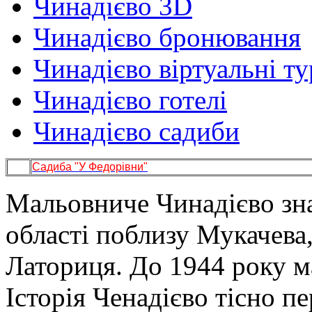
Чинадієво 3D
Чинадієво бронювання
Чинадієво віртуальні т
Чинадієво готелі
Чинадієво садиби
Садиба "У Федорівни"
Мальовниче Чинадієво зна
області поблизу Мукачева
Латориця. До 1944 року м
Історія Ченадієво тісно п