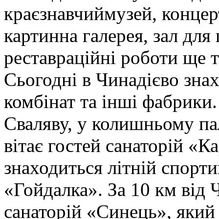
краєзнавчиймузей, концер
картинна галерея, зал дл
реставраційні роботи ще 
Сьогодні в Чинадієво зна
комбінат та інші фабрики
Сваляву, у колишньому па
вітає гостей санаторій «К
знаходиться літній спорт
«Гойдалка». За 10 км від 
санаторій «Синець», який