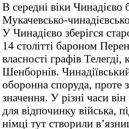
В середні віки Чинадієво
Мукачевсько-чинадієвської
У Чинадієво зберігся ста
14 столітті бароном Перен
власності графів Телегді, 
Шенборнів. Чинадіївський
оборонна споруда, проте з
значення. У різні часи він
для відпочинку війська, пі
німці тут створили в’язни