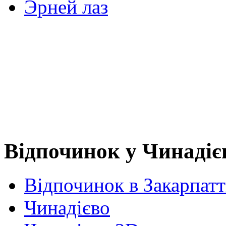
Эрней лаз
Відпочинок у Чинадіє
Відпочинок в Закарпатт
Чинадієво